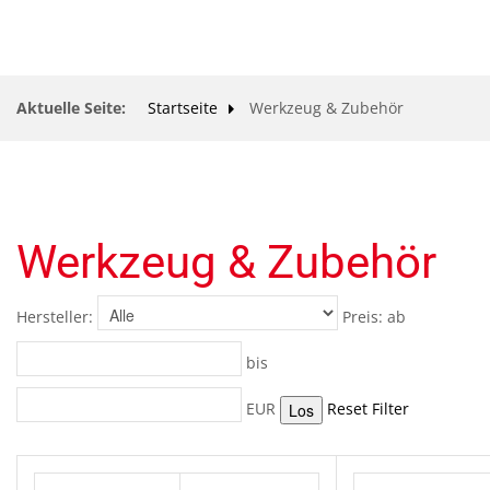
ÖFFNUNGSZEITEN
Aktuelle Seite:
Startseite
Werkzeug & Zubehör
UNSER SERVICE FÜR SIE
UNSER WEBSHOP
KONTAKT ZU UNS
Werkzeug & Zubehör
IMPRESSUM
Hersteller:
Preis:
ab
DATENSCHUTZERKLÄRUNG
bis
EUR
Reset Filter