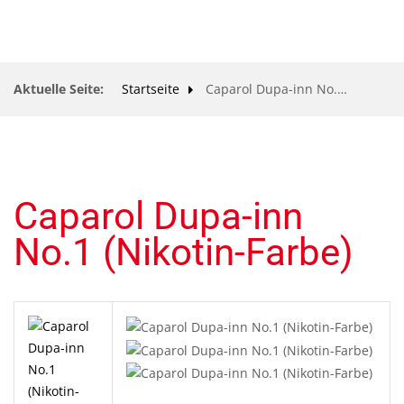
ÖFFNUNGSZEITEN
Aktuelle Seite:
Startseite
Caparol Dupa-inn No.1 (Nikotin-Farbe)
UNSER SERVICE FÜR SIE
UNSER WEBSHOP
KONTAKT ZU UNS
Caparol Dupa-inn
IMPRESSUM
No.1 (Nikotin-Farbe)
DATENSCHUTZERKLÄRUNG